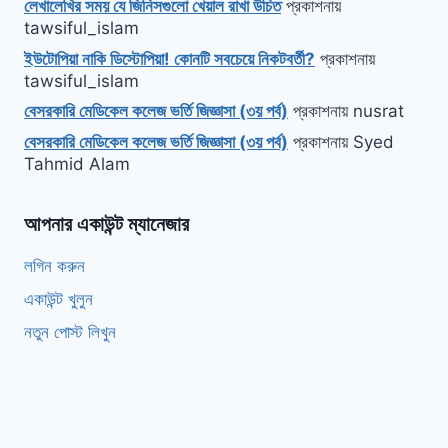
লেখালেখির সময় যে জিনিসগুলো খেয়াল রাখা উচিত
প্রকাশনায়
tawsiful_islam
ইউটোপিয়া নাকি ডিস্টোপিয়া! কোনটি সবচেয়ে নিকটবর্তী?
প্রকাশনায়
tawsiful_islam
বেসরকারি মেডিকেল কলেজ ভর্তি জিজ্ঞাসা (৩য় পর্ব)
প্রকাশনায়
nusrat
বেসরকারি মেডিকেল কলেজ ভর্তি জিজ্ঞাসা (৩য় পর্ব)
প্রকাশনায়
Syed
Tahmid Alam
আপনার একাউন্ট ম্যানেজার
লগিন করুন
একাউন্ট খুলুন
নতুন পোস্ট লিখুন