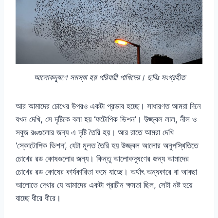
আলোকদূষণে সমস্যা হয় পরিযায়ী পাখিদের। ছবিঃ সংগ্রহীত
আর আমাদের চোখের উপরও একটা প্রভাব হচ্ছে। সাধারণত আমরা দিনে
যখন দেখি, সে দৃষ্টিকে বলা হয় ‘ফটোপিক ভিশন’। উজ্জ্বল লাল, নীল ও
সবুজ রঙগুলোর জন্য এ দৃষ্টি তৈরি হয়। আর রাতে আমরা দেখি
‘স্কোটোপিক ভিশন’, যেটা মূলত তৈরি হয় উজ্জ্বল আলোর অনুপস্থিতিতে
চোখের রড কোষগুলোর জন্য। কিন্তু আলোকদূষণের জন্য আমাদের
চোখের রড কোষের কার্যকারিতা কমে যাচ্ছে। অর্থাৎ অন্ধকারে বা আবছা
আলোতে দেখার যে আমাদের একটা প্রাচীন ক্ষমতা ছিল, সেটা নষ্ট হয়ে
যাচ্ছে ধীরে ধীরে।