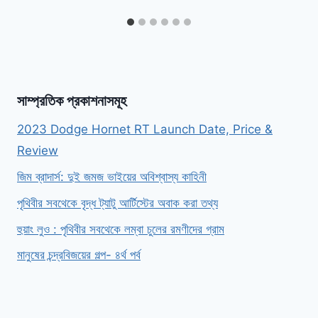
সাম্প্রতিক প্রকাশনাসমূহ
2023 Dodge Hornet RT Launch Date, Price &
Review
জিম ব্রাদার্স: দুই জমজ ভাইয়ের অবিশ্বাস্য কাহিনী
পৃথিবীর সবথেকে বৃদ্ধ ট্যাটু আর্টিস্টের অবাক করা তথ্য
হুয়াং লুও : পৃথিবীর সবথেকে লম্বা চুলের রমণীদের গ্রাম
মানুষের চন্দ্রবিজয়ের গল্প- ৪র্থ পর্ব