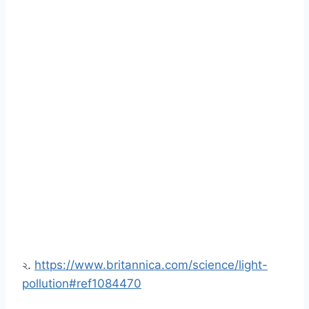
২.
https://www.britannica.com/science/light-
pollution#ref1084470