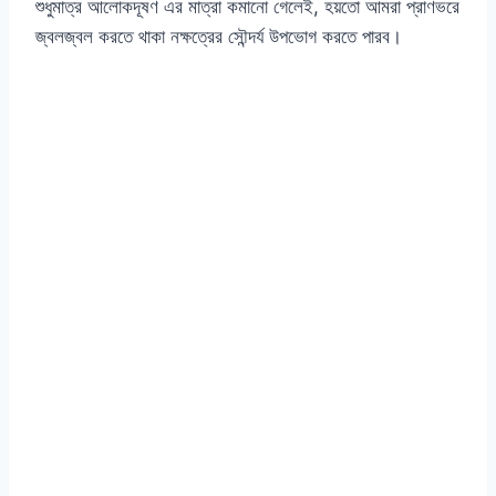
শুধুমাত্র আলোকদূষণ এর মাত্রা কমানো গেলেই, হয়তো আমরা প্রাণভরে
জ্বলজ্বল করতে থাকা নক্ষত্রের সৌন্দর্য উপভোগ করতে পারব।