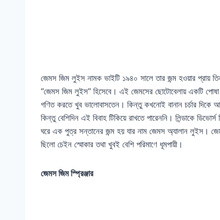
জেমস জিম লুইস নামক ভাইটি ১৯৪০ সালে তার জন্ম হওয়ার প্রায় তি
“জেমস জিম লুইস” হিসেবে। এই জেমসের ছোটোবেলায় একটি পোষা কুকু
গণিত করতে খুব ভালোবাসতেন। কিন্তু কখনোই বানান চর্চার দিকে আগ
কিন্তু বেশিদিন এই বিবাহ টিকিয়ে রাখতে পারেননি। লিন্ডাকে ডিভোর্
ঘরে এক পুত্র সন্তানের জন্ম হয় যার নাম জেমস অ্যালান লুইস। 
ছিলো চেইন স্মোকার তথা খুবই বেশি পরিমাণে ধূমপায়ী।
জেমস জিম স্প্রিঞ্জার