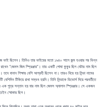
মজ ভাই ছিলেন। তিনিও তার ভাইয়ের মতো ১৯৪০ সালে জন্ম হওয়ার পর ভিন্ন
ম রাখেন “জেমস জিম স্প্রিঞ্জার”। তার একটি পোষা কুকুর ছিল যেটার নাম ছিল
 তবে বানান শিক্ষায় বেশি আগ্রহী ছিলেন না। তারও বিয়ে হয় লিন্ডা নামের
ি বেশিদিন টিকিয়ে রাখা সম্ভব হয়নি। তিনি লিন্ডাকে ডিভোর্স দিয়ে পরবর্তীতে
র এক পুত্র সন্তান হয় যার নাম ছিল জেমস অ্যালান স্প্রিঞ্জার। সে একজন
 চেইন স্মোকার ছিল।
ে মিলে গিয়েছিল। অথচ তারা একে অপরের থেকে প্রায় ৪৫ মাইল দূরে