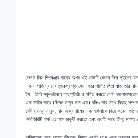
জেমস জিম স্প্রিঞ্জার নামের অপর এই ভাইটি জেমস জিম লুইসের য
এক দম্পতি দ্বারা দত্তকপ্রাপ্ত হোন৷ তার পালিত পিতা মাতা তার না
টয়। তিনি স্কুলজীবনে কারপেন্টারী ও গণিত করতে বেশি ভালোবাসতেন।
এক নারীর সাথে (ভিন্ন মানুষ নাম এক) যদিও তার সাথে বিবাহ সম্পর্কট
বেটি (ভিন্ন মানুষ, নাম এক) নামের এক মহিলাকে বিয়ে করেন৷ তাদে
সিকিউরিটি গার্ড এর পদে চাকুরী করতো এবং একই সাথে তীব্র মাপের
অবিশ্বাস্য ভাবে তাদের জীবনের বিশাল একটা অংশ একে অপরের সাথ