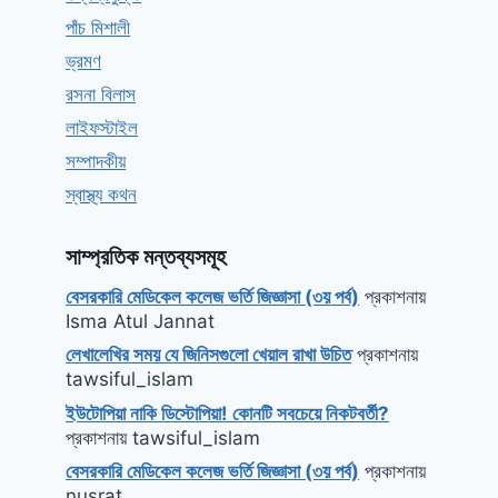
পাঁচ মিশালী
ভ্রমণ
রসনা বিলাস
লাইফস্টাইল
সম্পাদকীয়
স্বাস্থ্য কথন
সাম্প্রতিক মন্তব্যসমূহ
বেসরকারি মেডিকেল কলেজ ভর্তি জিজ্ঞাসা (৩য় পর্ব)
প্রকাশনায়
Isma Atul Jannat
লেখালেখির সময় যে জিনিসগুলো খেয়াল রাখা উচিত
প্রকাশনায়
tawsiful_islam
ইউটোপিয়া নাকি ডিস্টোপিয়া! কোনটি সবচেয়ে নিকটবর্তী?
প্রকাশনায়
tawsiful_islam
বেসরকারি মেডিকেল কলেজ ভর্তি জিজ্ঞাসা (৩য় পর্ব)
প্রকাশনায়
nusrat