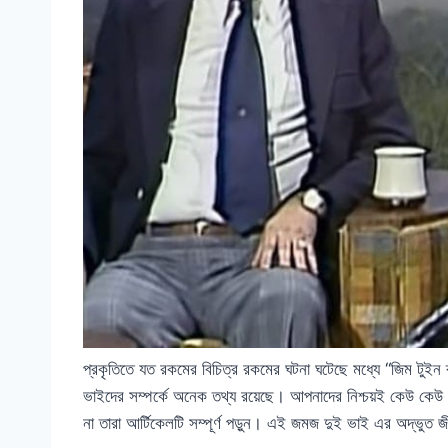
প্রকৃতিতে যত রকমের বিচিত্র রকমের ঘটনা ঘটেছে মধ্যে “জিম টুইন
ভাইদের সম্পর্কে অনেক তথ্য রয়েছে। আপনাদের নিশ্চয়ই কেউ কেউ 
না তারা আর্টিকেলটি সম্পূর্ণ পড়ুন। এই জমজ দুই ভাই এর অদ্ভুত 