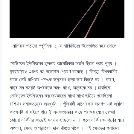
রাশিয়ার পাঠানো স্পুটনিক-১, যা মার্কিনিদের উত্তেজিত করে তোলে ।
সোভিয়েত ইউনিয়নের তুলনায় আমেরিকার অর্জন ছিলো প্রায় শূন্য ।
যুক্তরাষ্ট্রও এরপর বহু নভোযান প্রেরণ করেছে । কিন্তু, বিশ্ববাসীর
কাছে সেটি রাশিয়ার পদাঙ্ক অনুসরণ ছাড়া আর কিছুই নয় । কারণ,
মানুষ সব সময়ই অগ্রজকে স্মরণ রাখে, অনুজকে নয় । চারদিকে
সোভিয়েত ইউনিয়নের জয় জয়কারের সাথে সাথে ছড়িয়ে পড়েছিলো
রাশিয়ার সমাজতন্ত্রের জয়ধ্বনি । পুঁজিবাদী আমেরিকার জনগণ এই জ্বালা
কতক্ষণই বা সইতে পারে ? সমাজতন্ত্রের কাছে পরাজয় মেনে নেওয়া
কোনো মার্কিনির কাছেই সম্ভব হচ্ছিলো না । ফলে মার্কিন জনগণের মনে
অপমান, ক্ষোভ ও প্রতিবাদ দানা বাঁধতে থাকে । এই ক্ষোভের ফলাফল