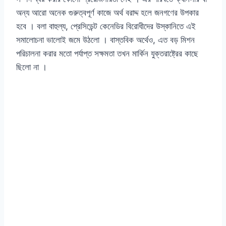
অন্য আরো অনেক গুরুত্বপূর্ণ কাজে অর্থ বরাদ্দ হলে জনগণের উপকার
হবে । বলা বাহুল্য, প্রেসিডেন্ট কেনেডির বিরোধীদের উস্কানিতে এই
সমালোচনা ভালোই জমে উঠলো । বাস্তবিক অর্থেও, এত বড় মিশন
পরিচালনা করার মতো পর্যাপ্ত সক্ষমতা তখন মার্কিন যুক্তরাষ্ট্রের কাছে
ছিলো না ।