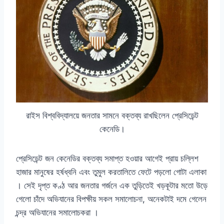
রাইস বিশ্ববিদ্যালয়ে জনতার সামনে বক্তব্য রাখছিলেন প্রেসিডেন্ট
কেনেডি।
প্রেসিডেন্ট জন কেনেডির বক্তব্য সমাপ্ত হওয়ার আগেই প্রায় চল্লিশ
হাজার মানুষের হর্ষধ্বনি এবং তুমুল করতালিতে ফেটে পড়লো গোটা এলাকা
। সেই দৃপ্ত কণ্ঠ আর জনতার গর্জনে এক তুড়িতেই খড়কূটার মতো উড়ে
গেলো চাঁদে অভিযানের বিপক্ষীয় সকল সমালোচনা, অনেকটাই দমে গেলেন
চন্দ্র অভিযানের সমালোচকরা ।