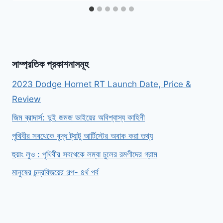
সাম্প্রতিক প্রকাশনাসমূহ
2023 Dodge Hornet RT Launch Date, Price &
Review
জিম ব্রাদার্স: দুই জমজ ভাইয়ের অবিশ্বাস্য কাহিনী
পৃথিবীর সবথেকে বৃদ্ধ ট্যাটু আর্টিস্টের অবাক করা তথ্য
হুয়াং লুও : পৃথিবীর সবথেকে লম্বা চুলের রমণীদের গ্রাম
মানুষের চন্দ্রবিজয়ের গল্প- ৪র্থ পর্ব