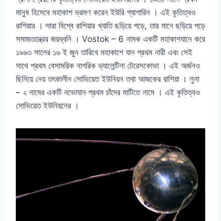
মানুষ হিসেবে মহাকাশ ভ্রমণ করেন ইউরি গ্যাগারিন । এই কৃতিত্বও
রাশিয়ার । সারা বিশ্বে রাশিয়ার খ্যাতি ছড়িয়ে পড়ে, তার মানে ছড়িয়ে পড়ে
সমাজতন্ত্রের জয়ধ্বনি । Vostok – 6 নামক একটি মহাকাশযানে করে
১৯৬৩ সালের ১৬ ই জুন তারিখে মহাকাশে যান প্রথম নারী এবং সেই
সাথে প্রথম বেসামরিক নাগরিক ভ্যালেন্টিনা টেরেসকোভা । এই অর্জনও
ছিনিয়ে নেয় তৎকালীন সোভিয়েত ইউনিয়ন তথা আজকের রাশিয়া । লুনা
– ২ নামের একটি নভোযান প্রথম চাঁদের মাটিতে নামে । এই কৃতিত্বও
সোভিয়েত ইউনিয়নের ।