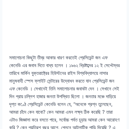
সমালোচনা কিছুটা তীব্র আকার ধারণ করতেই প্রেসিডেন্ট জন এফ
কেনেডি এর জবাব দিতে বাধ্য হলেন । ১৯৬২ খ্রিষ্টাব্দের ১২ ই সেপ্টেম্বর
তারিখে মার্কিন যুক্তরাষ্ট্রের হিউস্টনের রাইস বিশ্ববিদ্যালয়ে নাসার
মানুষবাহী স্পেস ফ্লাইট সেন্টারের উদ্বোধন করতে যান প্রেসিডেন্ট জন
এফ কেনেডি । সেখানেই তিনি সমালোচনার জবাবটা দেন । সেখানে সেই
দিন প্রায় চল্লিশ হাজার জনতা উপস্থিত ছিলো । জনতার মঞ্চে দাড়িয়ে
দৃপ্ত কণ্ঠে প্রেসিডেন্ট কেনেডি বলেন যে, “অনেকে প্রশ্ন তুলেছেন,
আমরা চাঁদে কেন যাবো? কেন আমরা এমন লক্ষ্য ঠিক করেছি ? তারা
এটাও জিজ্ঞাসা করে বসতে পারে, সর্বোচ্চ পর্বত চূড়ায় আমরা কেন আরোহণ
করি ? কেন পয়ত্রিশ বছর আগে, প্লেনে আটলান্টিক পাড়ি দিয়েছি ? এ