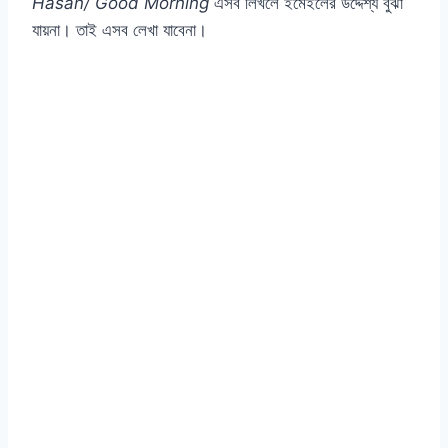
Hasan/ Good Morning
এসব লিখলে ইমেইলের উদ্দেশ্য বুঝা
যায়না। তাই এসব লেখা যাবেনা।