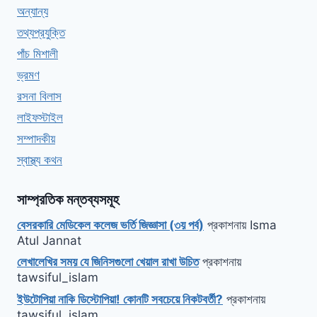
অন্যান্য
তথ্যপ্রযুক্তি
পাঁচ মিশালী
ভ্রমণ
রসনা বিলাস
লাইফস্টাইল
সম্পাদকীয়
স্বাস্থ্য কথন
সাম্প্রতিক মন্তব্যসমূহ
বেসরকারি মেডিকেল কলেজ ভর্তি জিজ্ঞাসা (৩য় পর্ব)
প্রকাশনায়
Isma
Atul Jannat
লেখালেখির সময় যে জিনিসগুলো খেয়াল রাখা উচিত
প্রকাশনায়
tawsiful_islam
ইউটোপিয়া নাকি ডিস্টোপিয়া! কোনটি সবচেয়ে নিকটবর্তী?
প্রকাশনায়
tawsiful_islam