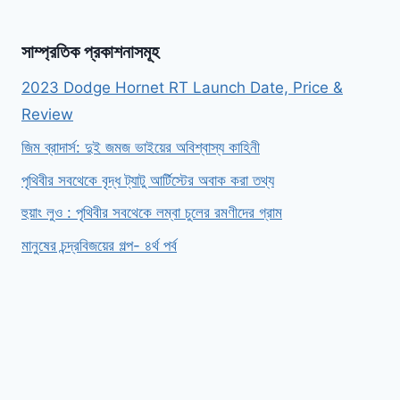
সাম্প্রতিক প্রকাশনাসমূহ
2023 Dodge Hornet RT Launch Date, Price &
Review
জিম ব্রাদার্স: দুই জমজ ভাইয়ের অবিশ্বাস্য কাহিনী
পৃথিবীর সবথেকে বৃদ্ধ ট্যাটু আর্টিস্টের অবাক করা তথ্য
হুয়াং লুও : পৃথিবীর সবথেকে লম্বা চুলের রমণীদের গ্রাম
মানুষের চন্দ্রবিজয়ের গল্প- ৪র্থ পর্ব