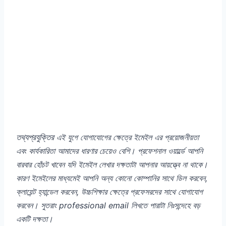
তথ্যপ্রযুক্তির
এই যুগে যোগাযোগের ক্ষেত্রে ইমেইল এর প্রয়োজনীয়তা
এবং কার্যকারিতা আমাদের ধারণার চেয়েও বেশি। প্রফেশনাল ওয়ার্ল্ডে আপনি
বারবার হোঁচট খাবেন যদি ইমেইল লেখার দক্ষতাটা আপনার আয়ত্ত্বে না থাকে।
কারণ ইমেইলের মাধ্যমেই আপনি অন্য কোনো কোম্পানির সাথে ডিল করবেন,
ক্লায়েন্ট হ্যান্ডেল করবেন, উচ্চশিক্ষার ক্ষেত্রে প্রফেসরদের সাথে যোগাযোগ
করবেন। সুতরাং professional email লিখতে পারাটা নিঃসন্দেহে বড়
একটি দক্ষতা।