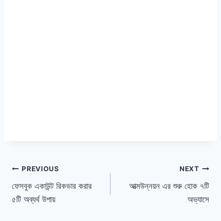
পোস্ট
PREVIOUS
NEXT
ফেসবুক একাউন্ট রিকভার করার
আত্মউন্নয়ন এর শুরু হোক ৭টি
ন্যাভিগেশন
৫টি অব্যর্থ উপায়
অভ্যাসে