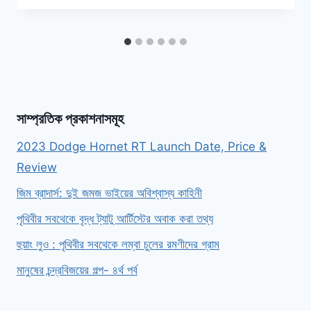
সাম্প্রতিক প্রকাশনাসমূহ
2023 Dodge Hornet RT Launch Date, Price &
Review
জিম ব্রাদার্স: দুই জমজ ভাইয়ের অবিশ্বাস্য কাহিনী
পৃথিবীর সবথেকে বৃদ্ধ ট্যাটু আর্টিস্টের অবাক করা তথ্য
হুয়াং লুও : পৃথিবীর সবথেকে লম্বা চুলের রমণীদের গ্রাম
মানুষের চন্দ্রবিজয়ের গল্প- ৪র্থ পর্ব