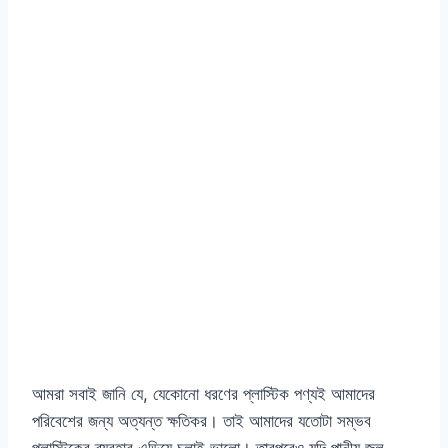
আমরা সবাই জানি যে, যেকোনো ধরণের প্লাস্টিক পণ্যই আমাদের
পরিবেশের জন্য অত্যন্ত ক্ষতিকর। তাই আমাদের যতোটা সম্ভব
প্লাস্টিকের ব্যবহার এড়িয়ে চলাই ভালো। তারপরেও যদি পানীয় জল