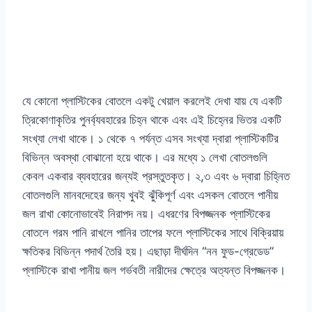
যে কোনো প্লাস্টিকের বোতলে একটু খেয়াল করলেই দেখা যায় যে একটি
ত্রিকোণাকৃতির পুনর্ব্যবহারের চিহ্ন থাকে এবং এই চিহ্নের ভিতর একটি
সংখ্যা লেখা থাকে। ১ থেকে ৭ পর্যন্ত এসব সংখ্যা দ্বারা প্লাস্টিকটির
বিভিন্ন অবস্থা বোঝানো হয়ে থাকে। এর মধ্যে ১ লেখা বোতলগুলি
কেবল একবার ব্যবহারের জন্যই প্রস্তুতকৃত। ২,৩ এবং ৬ দ্বারা চিহ্নিত
বোতলগুলি মানবদেহের জন্য খুবই ঝুঁকিপূর্ণ এবং এসকল বোতলে পানীয়
জল রাখা কোনোভাবেই নিরাপদ নয়। এধরণের বিপজ্জনক প্লাস্টিকের
বোতলে গরম পানি রাখলে পানির তাপের ফলে প্লাস্টিকের সাথে বিক্রিয়ায়
ক্ষতিকর বিভিন্ন পদার্থ তৈরি হয়। এছাড়া দীর্ঘদিন “নন ফুড-গ্রেডেড”
প্লাস্টিকে রাখা পানীয় জল গর্ভবতী নারীদের ক্ষেত্রে অত্যন্ত বিপজ্জনক।