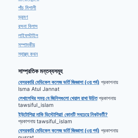
পাঁচ মিশালী
ভ্রমণ
রসনা বিলাস
লাইফস্টাইল
সম্পাদকীয়
স্বাস্থ্য কথন
সাম্প্রতিক মন্তব্যসমূহ
বেসরকারি মেডিকেল কলেজ ভর্তি জিজ্ঞাসা (৩য় পর্ব)
প্রকাশনায়
Isma Atul Jannat
লেখালেখির সময় যে জিনিসগুলো খেয়াল রাখা উচিত
প্রকাশনায়
tawsiful_islam
ইউটোপিয়া নাকি ডিস্টোপিয়া! কোনটি সবচেয়ে নিকটবর্তী?
প্রকাশনায়
tawsiful_islam
বেসরকারি মেডিকেল কলেজ ভর্তি জিজ্ঞাসা (৩য় পর্ব)
প্রকাশনায়
nusrat