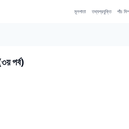
মূলপাতা
তথ্যপ্রযুক্তি
পাঁচ মি
(৩য় পর্ব)