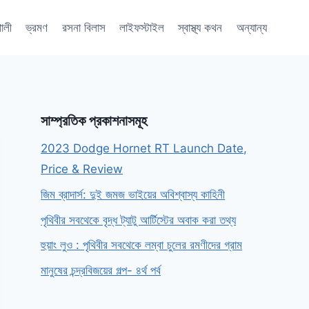
শালী
ভ্রমণ
রসনা বিলাস
লাইফস্টাইল
স্বাস্থ্য কথন
অন্যান্য
সাম্প্রতিক প্রকাশনাসমূহ
2023 Dodge Hornet RT Launch Date,
Price & Review
জিম ব্রাদার্স: দুই জমজ ভাইয়ের অবিশ্বাস্য কাহিনী
পৃথিবীর সবথেকে বৃদ্ধ ট্যাটু আর্টিস্টের অবাক করা তথ্য
হুয়াং লুও : পৃথিবীর সবথেকে লম্বা চুলের রমণীদের গ্রাম
মানুষের চন্দ্রবিজয়ের গল্প- ৪র্থ পর্ব