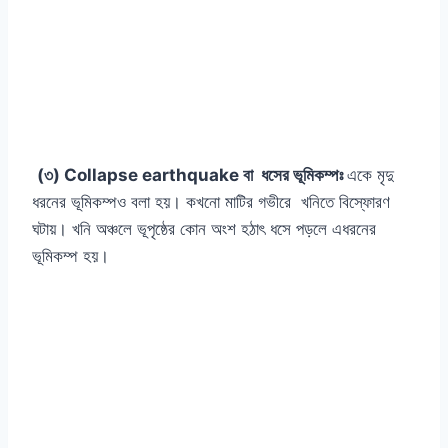
(৩) Collapse earthquake বা ধসের ভূমিকম্পঃ
একে মৃদু
ধরনের ভূমিকম্পও বলা হয়। কখনো মাটির গভীরে খনিতে বিস্ফোরণ
ঘটায়। খনি অঞ্চলে ভূপৃষ্ঠের কোন অংশ হঠাৎ ধসে পড়লে এধরনের
ভূমিকম্প হয়।