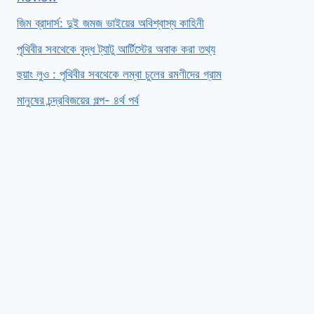
জিম ব্রাদার্স: দুই জমজ ভাইয়ের অবিশ্বাস্য কাহিনী
পৃথিবীর সবথেকে বৃদ্ধ ট্যাটু আর্টিস্টের অবাক করা তথ্য
হুয়াং লুও : পৃথিবীর সবথেকে লম্বা চুলের রমণীদের গ্রাম
মানুষের চন্দ্রবিজয়ের গল্প- ৪র্থ পর্ব