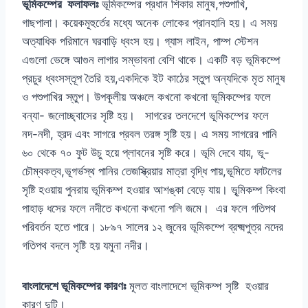
ভূমিকম্পের ফলাফলঃ
ভূমিকম্পের প্রধান শিকার মানুষ,পশুপাখি,
গাছপালা। কয়েকমূহুর্তের মধ্যে অনেক লোকের প্রানহানি হয়। এ সময়
অত্যাধিক পরিমানে ঘরবাড়ি ধ্বংস হয়। গ্যাস লাইন, পাম্প স্টেশন
এগুলো ভেঙ্গে আগুন লাগার সম্ভাবনা বেশি থাকে। একটি বড় ভূমিকম্পে
প্রচুর ধ্বংসস্তূপ তৈরি হয়,একদিকে ইট কাঠের স্তুপ অন্যদিকে মৃত মানুষ
ও পশুপাখির স্তুপ। উপকূলীয় অঞ্চলে কখনো কখনো ভূমিকম্পের ফলে
বন্যা- জলোচ্ছ্বাসের সৃষ্টি হয়। সাগরের তলদেশে ভূমিকম্পের ফলে
নদ-নদী, হ্রদ এবং সাগরে প্রবল তরঙ্গ সৃষ্টি হয়। এ সময় সাগরের পানি
৬০ থেকে ৭০ ফুট উচু হয়ে প্লাবনের সৃষ্টি করে। ভূমি দেবে যায়, ভূ-
চৌম্বকত্ব,ভূগর্ভস্থ পানির তেজস্ক্রিয়ার মাত্রা বৃদ্ধি পায়,ভূমিতে ফাটলের
সৃষ্টি হওয়ায় পুনরায় ভূমিকম্প হওয়ার আশঙ্কা বেড়ে যায়। ভূৃমিকম্প কিংবা
পাহাড় ধসের ফলে নদীতে কখনো কখনো পলি জমে। এর ফলে গতিপথ
পরিবর্তন হতে পারে। ১৮৯৭ সালের ১২ জুনের ভূমিকম্পে ব্রক্ষ্মপুত্র নদের
গতিপথ বদলে সৃষ্টি হয় যমুনা নদীর।
বাংলাদেশে
ভূমিকম্পের কারণঃ
মূলত বাংলাদেশে ভূমিকম্প সৃষ্টি হওয়ার
কারণ দুটি।