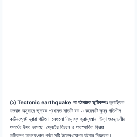
(১) Tectonic
earthquake বা গঠনাত্মক ভূমিকম্পঃ
ভূতাত্ত্বিক
মতবাদ অনুসারে ভূত্বক প্রধানত সাতটি বড় ও কয়েকটি ক্ষুদ্র গতিশীল
কঠিনপ্লেট দ্বারা গঠিত। সেগুলো নিম্নস্থ ভ্রাম্যমান উষ্ণ গুরুমন্ডলীয়
পদার্থের উপর ভাসছে।প্লেটের বিচরন ও পারস্পারিক ক্রিয়া
ভূমিকম্প,অগ্ন্যুৎপাত,পর্বত সৃষ্টি উল্লেখযোগ্য ঘটনার নিয়ন্ত্রক।