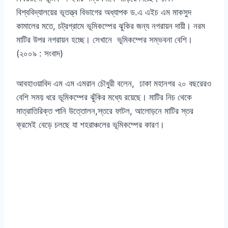
বিশ্ববিদ্যালয়ের ভূতত্ত্ব বিভাগের অধ্যাপক ড.এ এইচ এম মাকসুদ
কামালের মতে, চট্রগ্রামে ভূমিকম্পের ঝুকির জন্য নগরায়ন দায়ী। নরম
মাটির উপর নগরায়ন হচ্ছে। সেখানে ভূমিকম্পের সম্ভবনা বেশি।
(২০০৯ : সংবাদ)
আবহাওয়াবিদ এম এম এমরান চৌধুরী বলেন, ঢাকা মহানগর ২০ বছরেরও
বেশি সময় ধরে ভূমিকম্পের ঝুঁকির মধ্যে রয়েছে। মাটির নিচ থেকে
মাত্রাতিরিক্ত পানি উত্তোলন,স্তরে ফাটল, আলোড়নে মাটির স্তর
ক্রমেই বেড়ে চলছে যা শহরাঞ্চলের ভূমিকম্পের কারণ।