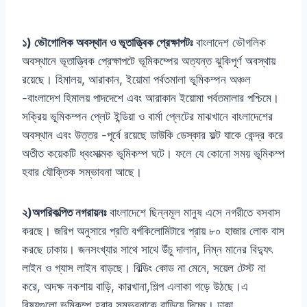
১) ভৌগোলিক অবস্থান ও ভূতাত্ত্বিক প্রেক্ষাপটঃ
বাংলাদেশ ভৌগলিক
অবস্থানে ভূতাত্ত্বিক প্রেক্ষাপটে ভূমিকম্পের অত্যন্ত ঝুকিপূর্ণ অবস্থায়
রয়েছে। হিমালয়, আরাকান, ইয়োমা পর্বতমালা ভূমিকম্পন অঞ্চল
-বাংলাদেশ হিমালয় পাদদেশে এবং আরাকান ইয়োমা পর্বতমালার পশ্চিমে।
সক্রিয় ভূমিকম্পন প্লেট ইন্ডিয়া ও বার্মা প্লেটের মাঝখানে বাংলাদেশের
অবস্থান এবং উত্তর -পূর্বে রয়েছে ডাউকি ডেস্কার ফল্ট যাকে কেন্দ্র করে
অতীত কয়েকটি ধ্বংসাত্মক ভূমিকম্প ঘটে। ফলে যে কোনো সময় ভূমিকম্প
হবার যৌক্তিক সম্ভাবনা আছে।
২)অপরিকল্পিত নগরায়নঃ
বাংলাদেশে ছিন্নমূল মানুষ এসে নগরীতে বসবাস
করছে। জরিপ অনুসারে প্রতি বর্গকিলোমিটারে প্রায় ৮০ হাজার লোক বাস
করছে ঢাকায়। জনসংখ্যার সাথে সাথে উঁচু দালান, নিম্ন মানের বিদ্যুৎ
লাইন ও গ্যাস লাইন বাড়ছে। বিল্ডিং কোড না মেনে, সয়েল টেস্ট না
করে, অদক্ষ নকশায় বাড়ি, কারখানা,শিল্প এলাকা গড়ে উঠছে।এ
বিষয়গুলো ভূমিকম্প হবার সম্ভবনাকে বাড়িয়ে দিচ্ছে। ঢাকা