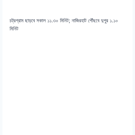
চট্রগ্রাম ছাড়বে সকাল ১১.৩০ মিনিট; নাজিরহাট পৌঁছবে দুপুর ১.১০
মিনিট