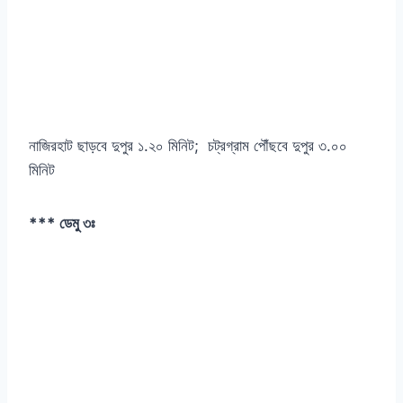
নাজিরহাট ছাড়বে দুপুর ১.২০ মিনিট; চট্রগ্রাম পৌঁছবে দুপুর ৩.০০
মিনিট
*** ডেমু ৩ঃ