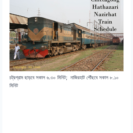
চট্রগ্রাম ছাড়বে সকাল ৬.৩০ মিনিট; নাজিরহাট পৌঁছবে সকাল ৮.১০
মিনিট