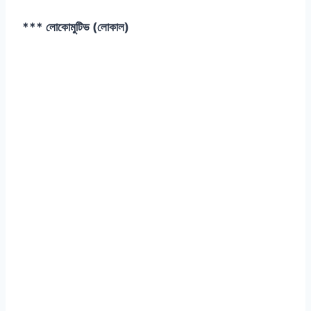
*** লোকোমুটিভ (লোকাল)