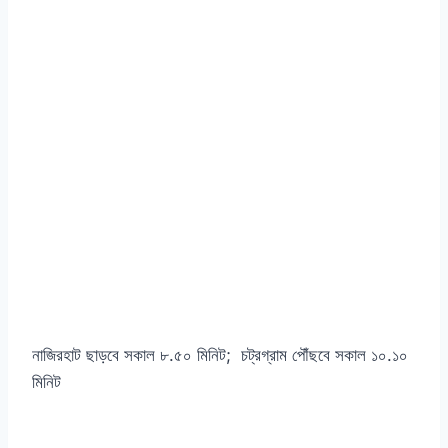
নাজিরহাট ছাড়বে সকাল ৮.৫০ মিনিট; চট্রগ্রাম পৌঁছবে সকাল ১০.১০
মিনিট