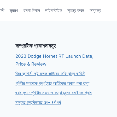
শালী
ভ্রমণ
রসনা বিলাস
লাইফস্টাইল
স্বাস্থ্য কথন
অন্যান্য
সাম্প্রতিক প্রকাশনাসমূহ
2023 Dodge Hornet RT Launch Date,
Price & Review
জিম ব্রাদার্স: দুই জমজ ভাইয়ের অবিশ্বাস্য কাহিনী
পৃথিবীর সবথেকে বৃদ্ধ ট্যাটু আর্টিস্টের অবাক করা তথ্য
হুয়াং লুও : পৃথিবীর সবথেকে লম্বা চুলের রমণীদের গ্রাম
মানুষের চন্দ্রবিজয়ের গল্প- ৪র্থ পর্ব