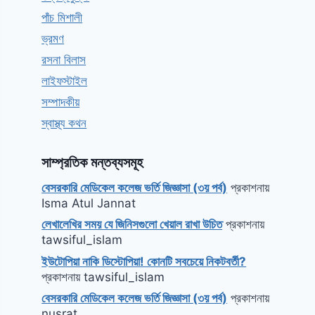
পাঁচ মিশালী
ভ্রমণ
রসনা বিলাস
লাইফস্টাইল
সম্পাদকীয়
স্বাস্থ্য কথন
সাম্প্রতিক মন্তব্যসমূহ
বেসরকারি মেডিকেল কলেজ ভর্তি জিজ্ঞাসা (৩য় পর্ব)
প্রকাশনায়
Isma Atul Jannat
লেখালেখির সময় যে জিনিসগুলো খেয়াল রাখা উচিত
প্রকাশনায়
tawsiful_islam
ইউটোপিয়া নাকি ডিস্টোপিয়া! কোনটি সবচেয়ে নিকটবর্তী?
প্রকাশনায়
tawsiful_islam
বেসরকারি মেডিকেল কলেজ ভর্তি জিজ্ঞাসা (৩য় পর্ব)
প্রকাশনায়
nusrat