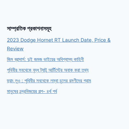
সাম্প্রতিক প্রকাশনাসমূহ
2023 Dodge Hornet RT Launch Date, Price &
Review
জিম ব্রাদার্স: দুই জমজ ভাইয়ের অবিশ্বাস্য কাহিনী
পৃথিবীর সবথেকে বৃদ্ধ ট্যাটু আর্টিস্টের অবাক করা তথ্য
হুয়াং লুও : পৃথিবীর সবথেকে লম্বা চুলের রমণীদের গ্রাম
মানুষের চন্দ্রবিজয়ের গল্প- ৪র্থ পর্ব