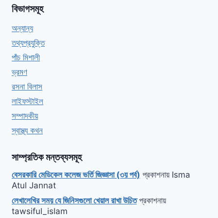
বিভাগসমূহ
অন্যান্য
তথ্যপ্রযুক্তি
পাঁচ মিশালী
ভ্রমণ
রসনা বিলাস
লাইফস্টাইল
সম্পাদকীয়
স্বাস্থ্য কথন
সাম্প্রতিক মন্তব্যসমূহ
বেসরকারি মেডিকেল কলেজ ভর্তি জিজ্ঞাসা (৩য় পর্ব)
প্রকাশনায়
Isma
Atul Jannat
লেখালেখির সময় যে জিনিসগুলো খেয়াল রাখা উচিত
প্রকাশনায়
tawsiful_islam