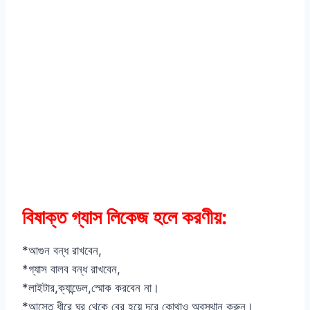
বিষাক্ত গ্যাস লিকেজ হলে করণীয়:
*আগুন বন্ধ রাখবেন,
*গ্যাস বালব বন্ধ রাখবেন,
*লাইটার,ক্যান্ডেল,স্মোক করবেন না।
*আস্তে ধীরে ঘর থেকে বের হয়ে দূরে কোথাও অবস্থান করুন।