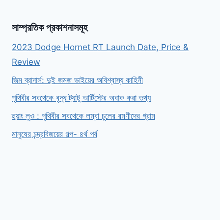
সাম্প্রতিক প্রকাশনাসমূহ
2023 Dodge Hornet RT Launch Date, Price &
Review
জিম ব্রাদার্স: দুই জমজ ভাইয়ের অবিশ্বাস্য কাহিনী
পৃথিবীর সবথেকে বৃদ্ধ ট্যাটু আর্টিস্টের অবাক করা তথ্য
হুয়াং লুও : পৃথিবীর সবথেকে লম্বা চুলের রমণীদের গ্রাম
মানুষের চন্দ্রবিজয়ের গল্প- ৪র্থ পর্ব