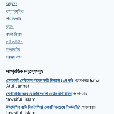
অন্যান্য
তথ্যপ্রযুক্তি
পাঁচ মিশালী
ভ্রমণ
রসনা বিলাস
লাইফস্টাইল
সম্পাদকীয়
স্বাস্থ্য কথন
সাম্প্রতিক মন্তব্যসমূহ
বেসরকারি মেডিকেল কলেজ ভর্তি জিজ্ঞাসা (৩য় পর্ব)
প্রকাশনায়
Isma
Atul Jannat
লেখালেখির সময় যে জিনিসগুলো খেয়াল রাখা উচিত
প্রকাশনায়
tawsiful_islam
ইউটোপিয়া নাকি ডিস্টোপিয়া! কোনটি সবচেয়ে নিকটবর্তী?
প্রকাশনায়
tawsiful_islam