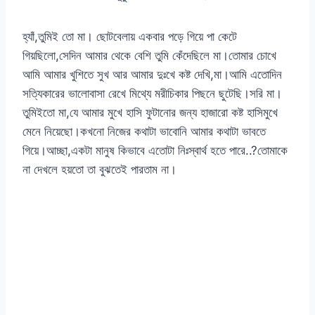
হ্যাঁ,তুমিই তো মা। ছোটবেলায় একবার পড়ে গিয়ে পা কেটে
গিয়ছিলো,সেদিন আমার থেকে বেশি তুমি কেঁদেছিলে মা।তোমার চোখে
আমি আমার খুশিতে সুখ আর আমার দুঃখে কষ্ট দেখি,মা।আমি এতোদিন
সত্যিকারের ভালোবাসা রেখে মিথ্যে মরীচিকার পিছনে ছুটেছি।সরি মা।
তুমিইতো মা,যে আমার মুখে হাসি ফুটানোর জন্য হাজারো কষ্ট হাসিমুখে
মেনে নিয়েছো।কখনো নিজের কথাটা ভাবোনি আমার কথাটা ভাবতে
গিয়ে।আচ্ছা,একটা মানুষ কিভাবে এতোটা নিঃস্বার্থ হতে পারে..?তোমাকে
না দেখলে হয়তো তা বুঝতেই পারতাম না।