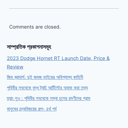
Comments are closed.
সাম্প্রতিক প্রকাশনাসমূহ
2023 Dodge Hornet RT Launch Date, Price &
Review
জিম ব্রাদার্স: দুই জমজ ভাইয়ের অবিশ্বাস্য কাহিনী
পৃথিবীর সবথেকে বৃদ্ধ ট্যাটু আর্টিস্টের অবাক করা তথ্য
হুয়াং লুও : পৃথিবীর সবথেকে লম্বা চুলের রমণীদের গ্রাম
মানুষের চন্দ্রবিজয়ের গল্প- ৪র্থ পর্ব