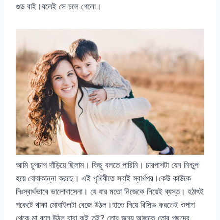
গুড বাই।বলেই সে চলে গেলো।
আমি চুপচাপ দাঁড়িয়ে ছিলাম। কিছু বলতে পারিনি। চারপাশটা যেন নিশ্চুপ
হয়ে বোবাকান্না করছে। এই পৃথিবীতে সবাই স্বার্থপর।কেউ কাউকে
নিঃস্বার্থভাবে ভালোবাসেনা। যে যার মতো নিজেকে নিয়েই ব্যস্ত। হঠাৎই
পকেটে থাকা মোবাইলটা বেজে উঠল।হাতে নিয়ে রিসিভ করতেই ওপাশ
থেকে মা বলে উঠল বাবা কই তুই? তোর জন্য আজকে তোর পছন্দের