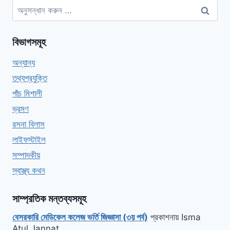
অনুসন্ধানঃ
বিভাগসমূহ
অন্যান্য
তথ্যপ্রযুক্তি
পাঁচ মিশালী
ভ্রমণ
রসনা বিলাস
লাইফস্টাইল
সম্পাদকীয়
স্বাস্থ্য কথন
সাম্প্রতিক মন্তব্যসমূহ
বেসরকারি মেডিকেল কলেজ ভর্তি জিজ্ঞাসা (৩য় পর্ব)
প্রকাশনায়
Isma
Atul Jannat