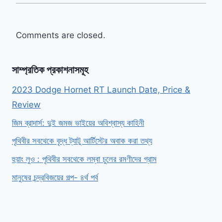
Comments are closed.
সাম্প্রতিক প্রকাশনাসমূহ
2023 Dodge Hornet RT Launch Date, Price &
Review
জিম ব্রাদার্স: দুই জমজ ভাইয়ের অবিশ্বাস্য কাহিনী
পৃথিবীর সবথেকে বৃদ্ধ ট্যাটু আর্টিস্টের অবাক করা তথ্য
হুয়াং লুও : পৃথিবীর সবথেকে লম্বা চুলের রমণীদের গ্রাম
মানুষের চন্দ্রবিজয়ের গল্প- ৪র্থ পর্ব