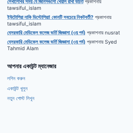
লেখালেখির সময় যে জিনিসগুলো খেয়াল রাখা উচিত
প্রকাশনায়
tawsiful_islam
ইউটোপিয়া নাকি ডিস্টোপিয়া! কোনটি সবচেয়ে নিকটবর্তী?
প্রকাশনায়
tawsiful_islam
বেসরকারি মেডিকেল কলেজ ভর্তি জিজ্ঞাসা (৩য় পর্ব)
প্রকাশনায়
nusrat
বেসরকারি মেডিকেল কলেজ ভর্তি জিজ্ঞাসা (৩য় পর্ব)
প্রকাশনায়
Syed
Tahmid Alam
আপনার একাউন্ট ম্যানেজার
লগিন করুন
একাউন্ট খুলুন
নতুন পোস্ট লিখুন