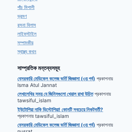
পাঁচ মিশালী
ভ্রমণ
রসনা বিলাস
লাইফস্টাইল
সম্পাদকীয়
স্বাস্থ্য কথন
সাম্প্রতিক মন্তব্যসমূহ
বেসরকারি মেডিকেল কলেজ ভর্তি জিজ্ঞাসা (৩য় পর্ব)
প্রকাশনায়
Isma Atul Jannat
লেখালেখির সময় যে জিনিসগুলো খেয়াল রাখা উচিত
প্রকাশনায়
tawsiful_islam
ইউটোপিয়া নাকি ডিস্টোপিয়া! কোনটি সবচেয়ে নিকটবর্তী?
প্রকাশনায়
tawsiful_islam
বেসরকারি মেডিকেল কলেজ ভর্তি জিজ্ঞাসা (৩য় পর্ব)
প্রকাশনায়
nusrat