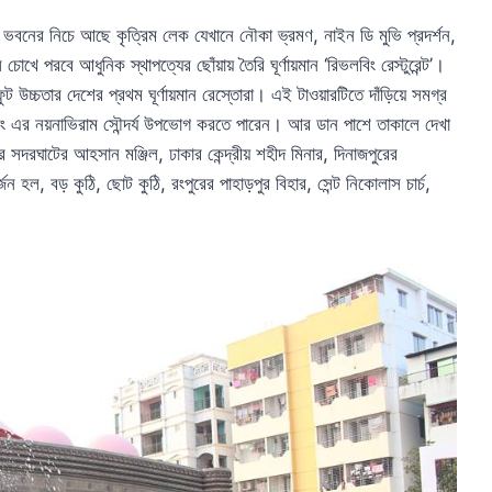
বনের নিচে আছে কৃত্রিম লেক যেখানে নৌকা ভ্রমণ, নাইন ডি মুভি প্রদর্শন,
ে পরবে আধুনিক স্থাপত্যের ছোঁয়ায় তৈরি ঘূর্ণায়মান ‘রিভলবিং রেস্টুরেন্ট’।
 ফুট উচ্চতার দেশের প্রথম ঘূর্ণায়মান রেস্তোরা। এই টাওয়ারটিতে দাঁড়িয়ে সমগ্র
টাগাং এর নয়নাভিরাম সৌন্দর্য উপভোগ করতে পারেন। আর ডান পাশে তাকালে দেখা
সদরঘাটের আহসান মঞ্জিল, ঢাকার কেন্দ্রীয় শহীদ মিনার, দিনাজপুরের
জন হল, বড় কুঠি, ছোট কুঠি, রংপুরের পাহাড়পুর বিহার, সেন্ট নিকোলাস চার্চ,