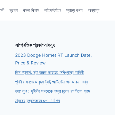
শালী
ভ্রমণ
রসনা বিলাস
লাইফস্টাইল
স্বাস্থ্য কথন
অন্যান্য
সাম্প্রতিক প্রকাশনাসমূহ
2023 Dodge Hornet RT Launch Date,
Price & Review
জিম ব্রাদার্স: দুই জমজ ভাইয়ের অবিশ্বাস্য কাহিনী
পৃথিবীর সবথেকে বৃদ্ধ ট্যাটু আর্টিস্টের অবাক করা তথ্য
হুয়াং লুও : পৃথিবীর সবথেকে লম্বা চুলের রমণীদের গ্রাম
মানুষের চন্দ্রবিজয়ের গল্প- ৪র্থ পর্ব