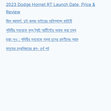
2023 Dodge Hornet RT Launch Date, Price &
Review
জিম ব্রাদার্স: দুই জমজ ভাইয়ের অবিশ্বাস্য কাহিনী
পৃথিবীর সবথেকে বৃদ্ধ ট্যাটু আর্টিস্টের অবাক করা তথ্য
হুয়াং লুও : পৃথিবীর সবথেকে লম্বা চুলের রমণীদের গ্রাম
মানুষের চন্দ্রবিজয়ের গল্প- ৪র্থ পর্ব