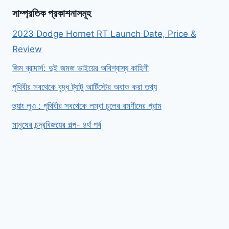
সাম্প্রতিক প্রকাশনাসমূহ
2023 Dodge Hornet RT Launch Date, Price &
Review
জিম ব্রাদার্স: দুই জমজ ভাইয়ের অবিশ্বাস্য কাহিনী
পৃথিবীর সবথেকে বৃদ্ধ ট্যাটু আর্টিস্টের অবাক করা তথ্য
হুয়াং লুও : পৃথিবীর সবথেকে লম্বা চুলের রমণীদের গ্রাম
মানুষের চন্দ্রবিজয়ের গল্প- ৪র্থ পর্ব