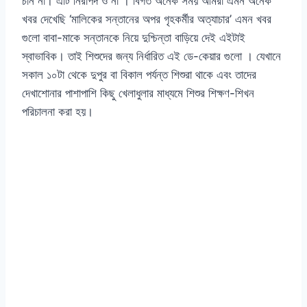
চান না। এটি নিরাপদ ও না । বিগত অনেক সময় আমরা এমন অনেক
খবর দেখেছি ‘মালিকের সন্তানের অপর গৃহকর্মীর অত্যাচার’ এমন খবর
গুলো বাবা-মাকে সন্তানকে নিয়ে দুশ্চিন্তা বাড়িয়ে দেই এইটাই
স্বাভাবিক। তাই শিশুদের জন্য নির্ধারিত এই ডে-কেয়ার গুলো । যেখানে
সকাল ১০টা থেকে দুপুর বা বিকাল পর্যন্ত শিশুরা থাকে এবং তাদের
দেখাশোনার পাশাপাশি কিছু খেলাধুলার মাধ্যমে শিশুর শিক্ষণ-শিখন
পরিচালনা করা হয়।