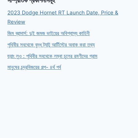
সাম্প্রতিক প্রকাশনাসমূহ
2023 Dodge Hornet RT Launch Date, Price &
Review
জিম ব্রাদার্স: দুই জমজ ভাইয়ের অবিশ্বাস্য কাহিনী
পৃথিবীর সবথেকে বৃদ্ধ ট্যাটু আর্টিস্টের অবাক করা তথ্য
হুয়াং লুও : পৃথিবীর সবথেকে লম্বা চুলের রমণীদের গ্রাম
মানুষের চন্দ্রবিজয়ের গল্প- ৪র্থ পর্ব