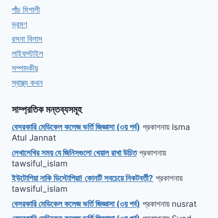
পাঁচ মিশালী
ভ্রমণ
রসনা বিলাস
লাইফস্টাইল
সম্পাদকীয়
স্বাস্থ্য কথন
সাম্প্রতিক মন্তব্যসমূহ
বেসরকারি মেডিকেল কলেজ ভর্তি জিজ্ঞাসা (৩য় পর্ব)
প্রকাশনায়
Isma
Atul Jannat
লেখালেখির সময় যে জিনিসগুলো খেয়াল রাখা উচিত
প্রকাশনায়
tawsiful_islam
ইউটোপিয়া নাকি ডিস্টোপিয়া! কোনটি সবচেয়ে নিকটবর্তী?
প্রকাশনায়
tawsiful_islam
বেসরকারি মেডিকেল কলেজ ভর্তি জিজ্ঞাসা (৩য় পর্ব)
প্রকাশনায়
nusrat