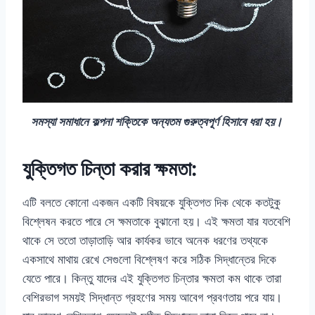
সমস্যা সমাধানে কল্পনা শক্তিকে অন্যতম গুরুত্বপূর্ণ হিসাবে ধরা হয়।
যুক্তিগত চিন্তা করার ক্ষমতা:
এটি বলতে কোনো একজন একটি বিষয়কে যুক্তিগত দিক থেকে কতটুকু
বিশ্লেষন করতে পারে সে ক্ষমতাকে বুঝানো হয়। এই ক্ষমতা যার যতবেশি
থাকে সে ততো তাড়াতাড়ি আর কার্যকর ভাবে অনেক ধরণের তথ্যকে
একসাথে মাথায় রেখে সেগুলো বিশ্লেষণ করে সঠিক সিদ্ধান্তের দিকে
যেতে পারে। কিন্তু যাদের এই যুক্তিগত চিন্তার ক্ষমতা কম থাকে তারা
বেশিরভাগ সময়ই সিদ্ধান্ত গ্রহণের সময় আবেগ প্রবণতায় পরে যায়।