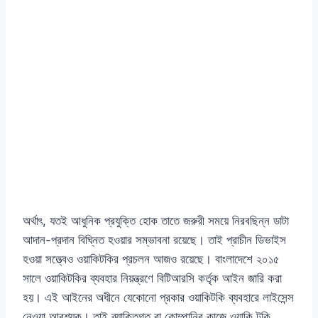
অর্থাৎ, যতই আধুনিক প্রযুক্তি হোক তাতে জরুরী সময়ে নিরবছিন্ন ডাটা
আদান-প্রদান বিঘ্নিত হওয়ার সম্ভাবনা রয়েছে। তাই প্রাচীন ডিভাইস
হওয়া সত্ত্বেও ওয়াকিটকির প্রচলন আজও রয়েছে। বাংলাদেশে ২০১৫
সালে ওয়াকিটকির ব্যবহার নিয়ন্ত্রণে বিটিআরসি কর্তৃক আইন জারি করা
হয়। এই আইনের অধীনে যেকোনো প্রকার ওয়াকিটকি ব্যবহারে লাইসেন্স
নেওয়া আবশ্যক। তাই ব্যাক্তিগত বা কোম্পানির কাজে ওয়াকি টকি