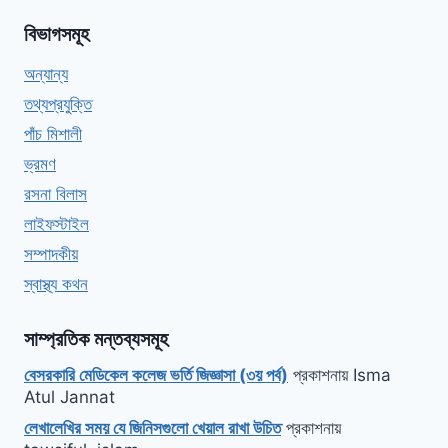
বিভাগসমূহ
অন্যান্য
তথ্যপ্রযুক্তি
পাঁচ মিশালী
ভ্রমণ
রসনা বিলাস
লাইফস্টাইল
সম্পাদকীয়
স্বাস্থ্য কথন
সাম্প্রতিক মন্তব্যসমূহ
বেসরকারি মেডিকেল কলেজ ভর্তি জিজ্ঞাসা (৩য় পর্ব)
প্রকাশনায়
Isma
Atul Jannat
লেখালেখির সময় যে জিনিসগুলো খেয়াল রাখা উচিত
প্রকাশনায়