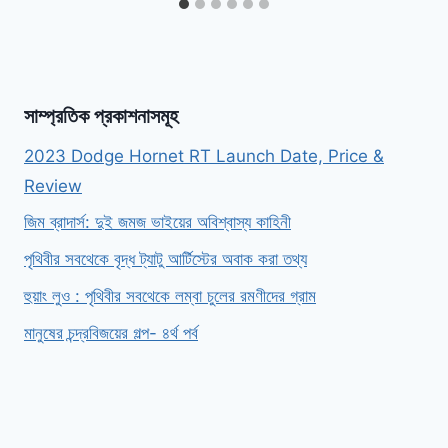
সাম্প্রতিক প্রকাশনাসমূহ
2023 Dodge Hornet RT Launch Date, Price &
Review
জিম ব্রাদার্স: দুই জমজ ভাইয়ের অবিশ্বাস্য কাহিনী
পৃথিবীর সবথেকে বৃদ্ধ ট্যাটু আর্টিস্টের অবাক করা তথ্য
হুয়াং লুও : পৃথিবীর সবথেকে লম্বা চুলের রমণীদের গ্রাম
মানুষের চন্দ্রবিজয়ের গল্প- ৪র্থ পর্ব