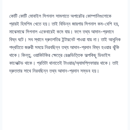
কোটি কোটি মোবাইল সিগনাল সামলাতে অপারেটর কোম্পানিগুলোকে
প্রায়ই হিমশিম খেতে হয়। তাই বিভিন্ন জায়গায় সিগনাল কম-বেশি হয়,
মাঝেমাঝে সিগনাল একেবারেই কমে যায়। ফলে তথ্য আদান-প্রদানে
বিঘ্ন ঘটে। সব স্থানে দ্রুতগতির ইন্টারনেট পাওয়া যায় না। তাই আধুনিক
পদ্ধতিতে জরুরী সময়ে নিরবছিন্ন তথ্য আদান-প্রদান বিঘ্ন হওয়ার ঝুঁকি
থাকে। কিন্তু, ওয়াকিটকির ক্ষেত্রে রেঞ্জভিত্তিক অল্পকিছু ডিভাইস
কানেক্টেড থাকে। প্রতিটা থানাতেই টাওয়ার/অ্যামপ্লিফায়ার থাকে। তাই
দ্রুততার সাথে নিরবছিন্ন তথ্য আদান-প্রদান সম্ভব হয়।