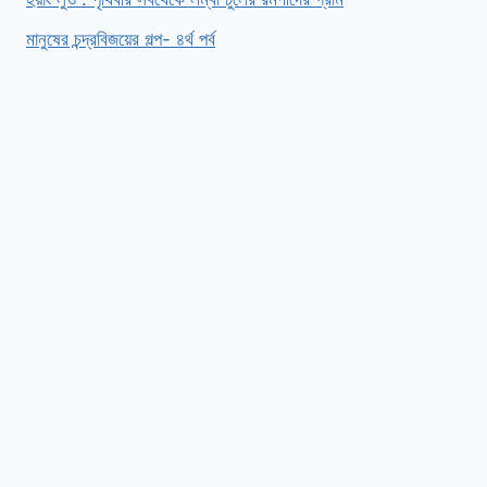
মানুষের চন্দ্রবিজয়ের গল্প- ৪র্থ পর্ব