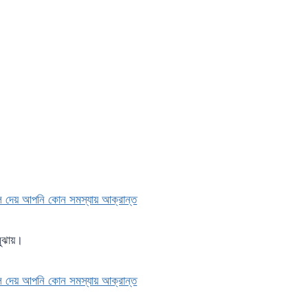
বুঝায়।