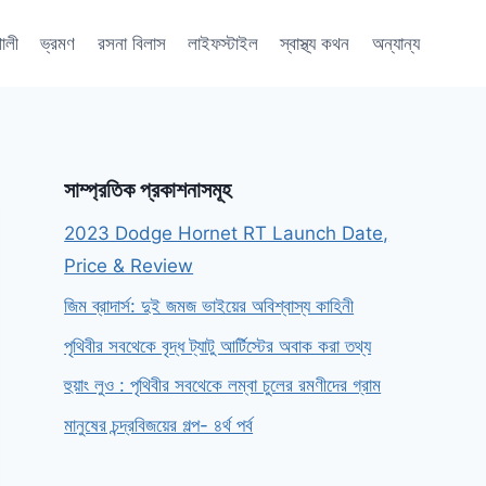
শালী
ভ্রমণ
রসনা বিলাস
লাইফস্টাইল
স্বাস্থ্য কথন
অন্যান্য
সাম্প্রতিক প্রকাশনাসমূহ
2023 Dodge Hornet RT Launch Date,
Price & Review
জিম ব্রাদার্স: দুই জমজ ভাইয়ের অবিশ্বাস্য কাহিনী
পৃথিবীর সবথেকে বৃদ্ধ ট্যাটু আর্টিস্টের অবাক করা তথ্য
হুয়াং লুও : পৃথিবীর সবথেকে লম্বা চুলের রমণীদের গ্রাম
মানুষের চন্দ্রবিজয়ের গল্প- ৪র্থ পর্ব