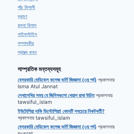
পাঁচ মিশালী
ভ্রমণ
রসনা বিলাস
লাইফস্টাইল
সম্পাদকীয়
স্বাস্থ্য কথন
সাম্প্রতিক মন্তব্যসমূহ
বেসরকারি মেডিকেল কলেজ ভর্তি জিজ্ঞাসা (৩য় পর্ব)
প্রকাশনায়
Isma Atul Jannat
লেখালেখির সময় যে জিনিসগুলো খেয়াল রাখা উচিত
প্রকাশনায়
tawsiful_islam
ইউটোপিয়া নাকি ডিস্টোপিয়া! কোনটি সবচেয়ে নিকটবর্তী?
প্রকাশনায়
tawsiful_islam
বেসরকারি মেডিকেল কলেজ ভর্তি জিজ্ঞাসা (৩য় পর্ব)
প্রকাশনায়
nusrat