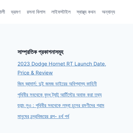
শালী
ভ্রমণ
রসনা বিলাস
লাইফস্টাইল
স্বাস্থ্য কথন
অন্যান্য
সাম্প্রতিক প্রকাশনাসমূহ
2023 Dodge Hornet RT Launch Date,
Price & Review
জিম ব্রাদার্স: দুই জমজ ভাইয়ের অবিশ্বাস্য কাহিনী
পৃথিবীর সবথেকে বৃদ্ধ ট্যাটু আর্টিস্টের অবাক করা তথ্য
হুয়াং লুও : পৃথিবীর সবথেকে লম্বা চুলের রমণীদের গ্রাম
মানুষের চন্দ্রবিজয়ের গল্প- ৪র্থ পর্ব