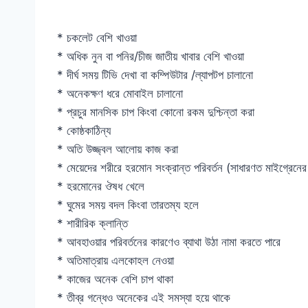
* চকলেট বেশি খাওয়া
* অধিক নুন বা পনির/চীজ জাতীয় খাবার বেশি খাওয়া
* দীর্ঘ সময় টিভি দেখা বা কম্পিউটার /ল্যাপটপ চালানো
* অনেকক্ষণ ধরে মোবাইল চালানো
* প্রচুর মানসিক চাপ কিংবা কোনো রকম দুশ্চিন্তা করা
* কোষ্ঠকাঠিন্য
* অতি উজ্জ্বল আলোয় কাজ করা
* মেয়েদের শরীরে হরমোন সংক্রান্ত পরিবর্তন (সাধারণত মাইগ্রেনের 
* হরমোনের ঔষধ খেলে
* ঘুমের সময় বদল কিংবা তারতম্য হলে
* শারীরিক ক্লান্তি
* আবহাওয়ার পরিবর্তনের কারণেও ব্যাথা উঠা নামা করতে পারে
* অতিমাত্রায় এলকোহল নেওয়া
* কাজের অনেক বেশি চাপ থাকা
* তীব্র গন্ধেও অনেকের এই সমস্যা হয়ে থাকে