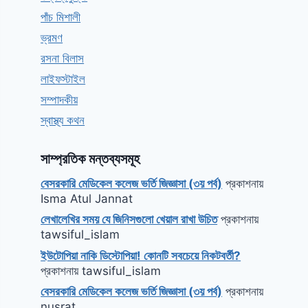
পাঁচ মিশালী
ভ্রমণ
রসনা বিলাস
লাইফস্টাইল
সম্পাদকীয়
স্বাস্থ্য কথন
সাম্প্রতিক মন্তব্যসমূহ
বেসরকারি মেডিকেল কলেজ ভর্তি জিজ্ঞাসা (৩য় পর্ব)
প্রকাশনায়
Isma Atul Jannat
লেখালেখির সময় যে জিনিসগুলো খেয়াল রাখা উচিত
প্রকাশনায়
tawsiful_islam
ইউটোপিয়া নাকি ডিস্টোপিয়া! কোনটি সবচেয়ে নিকটবর্তী?
প্রকাশনায়
tawsiful_islam
বেসরকারি মেডিকেল কলেজ ভর্তি জিজ্ঞাসা (৩য় পর্ব)
প্রকাশনায়
nusrat